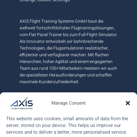
AXIS Flight Training Systems GmbH baut die
weltweit fortschrittlichsten Flugtrainingslösungen,
vom Flat Panel Trainer bis zum Full-Flight-Simulator.
Als Innovator entwickeln wir bahnbrechende
Technologien, die Flugsimulatoren realistischer,
effizienter und verfügbarer machen. Mit flachen
Hierarchien, hoher Agilität und einem engagierten
Team aus rund 100+ Mitarbeitern meistern wir auch
die speziellsten Herausforderungen und schaffen
maximale Kundenzufriedenheit.
An unserem Hauptsitz und Fertigungsstandort
nahe Graz in Österreich garantieren wir höchste
Manage Consent
europäische Qualität und sind am internationalen
Markt mit weiteren Büros in Kanada und Ungarn für
This website uses cookies, small amounts of data from the
Sie da.
server, stored on your device. This helps us improve our
services and to deliver a better, more personalised service.
ISO 9001:2015 zertifiziert.