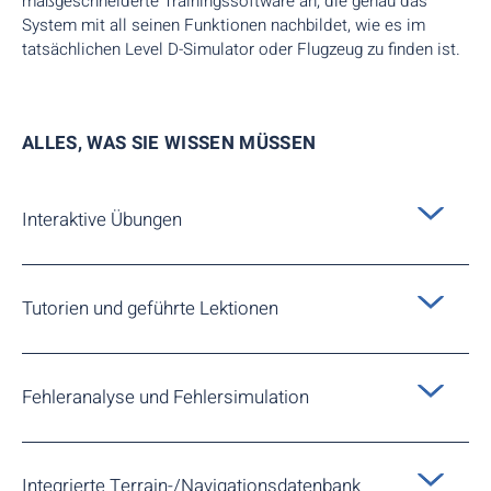
maßgeschneiderte Trainingssoftware an, die genau das
System mit all seinen Funktionen nachbildet, wie es im
tatsächlichen Level D-Simulator oder Flugzeug zu finden ist.
ALLES, WAS SIE WISSEN MÜSSEN
Interaktive Übungen
Übungen und Simulationen zum Üben der Bedienung
des FMS und zum besseren Verständnis der FMS-
Tutorien und geführte Lektionen
Mechanik.
Schritt-für-Schritt-Anweisungen zur Verwendung des
FMS, einschließlich der Konfiguration von Flugplänen
Fehleranalyse und Fehlersimulation
und der Fehlersuche.
Ermöglicht es den Benutzern, Fehler zu identifizieren
und zu beheben, die beim Betrieb des FMS auftreten
Integrierte Terrain-/Navigationsdatenbank