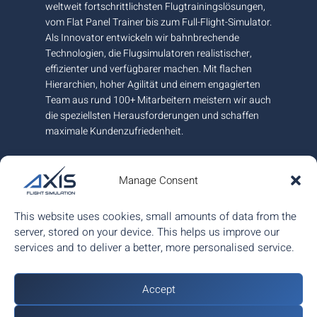
weltweit fortschrittlichsten Flugtrainingslösungen,
vom Flat Panel Trainer bis zum Full-Flight-Simulator.
Als Innovator entwickeln wir bahnbrechende
Technologien, die Flugsimulatoren realistischer,
effizienter und verfügbarer machen. Mit flachen
Hierarchien, hoher Agilität und einem engagierten
Team aus rund 100+ Mitarbeitern meistern wir auch
die speziellsten Herausforderungen und schaffen
maximale Kundenzufriedenheit.
An unserem Hauptsitz und Fertigungsstandort
nahe Graz in Österreich garantieren wir höchste
Manage Consent
europäische Qualität und sind am internationalen
Markt mit weiteren Büros in Kanada und Ungarn für
This website uses cookies, small amounts of data from the
Sie da.
server, stored on your device. This helps us improve our
services and to deliver a better, more personalised service.
ISO 9001:2015 zertifiziert.
Accept